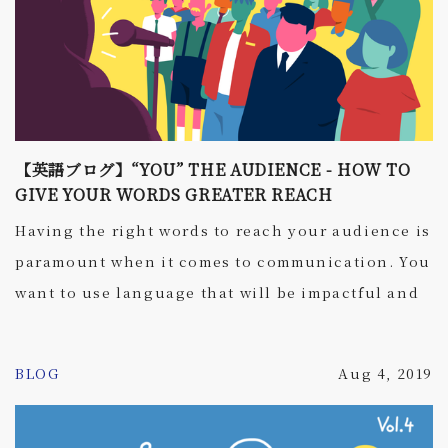
題はもっとほかにあるのにな〜」「なぜそんなところに気
を取られているのかな〜」と感じてしまう方々を見かけま
す。もちろん、ご本人が上達したいと思う領域を鍛えるこ
とは否定はしませんが、プロの観点からすると「ムダな努
力」に見えることもあるんです。 そこで、今回は英語力を
【英語ブログ】“YOU” THE AUDIENCE - HOW TO
鍛えようと思っている人が陥りがちな「ムダな努力」7選を
GIVE YOUR WORDS GREATER REACH
ご紹介します。
Having the right words to reach your audience is
paramount when it comes to communication. You
want to use language that will be impactful and
convincing, and remain with them long after
your punto finale. But, the question then
BLOG
Aug 4, 2019
becomes: What will your audience be most
receptive to and how do you figure that out?
After all, you aren’t a mind reader. The truth is,