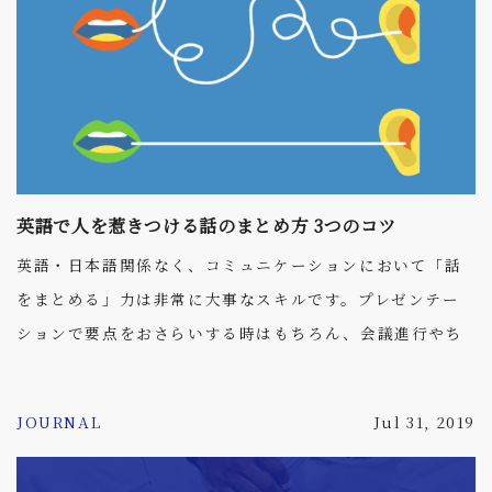
we will never know exactly what to say to people
to bring them over to our side, but there are
some techniques that you can use to figure out
who you are talking to, and how to really make
your words resonate with them. You should be
able to speak to your audience so that what you
英語で人を惹きつける話のまとめ方 3つのコツ
say connects with each and every one of them.
英語・日本語関係なく、コミュニケーションにおいて「話
Even a message for the masses has the ability to
をまとめる」力は非常に大事なスキルです。プレゼンテー
be relevant to each listener. So what should you
ションで要点をおさらいする時はもちろん、会議進行やち
consider when you are gauging an audience?
ょっとした依頼ごとでも話をまとめる力は効果を発揮しま
す。 聞き手に言葉が響くか、思惑どおりにアクションを起
JOURNAL
Jul 31, 2019
こしてくれるかなど、話が上手くまとまっているとコミュ
ニケーションに結果がついてきます。逆にまとまりが悪い