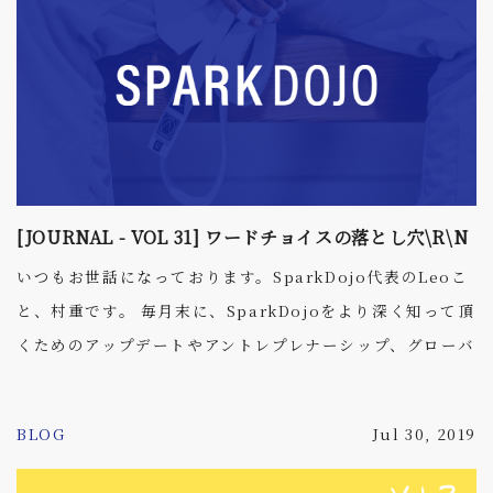
と、再度説明が必要であったりアクションのリマインダー
が必要になったりと、無駄なコミュニケーションが発生し
てしまいます。 ただでさえ情報過多と言われる現代社会、
無駄なコミュニケーションはなるべく避けたいものです。
海外メンバーやクライアントとやり取りする中でも当然同
じことが言えます。ならば英語でも人を惹きつけるような
上手な話のまとめ方を身につけコミュニケーションの無駄
[JOURNAL - VOL 31] ワードチョイスの落とし穴\R\N
を減らしましょう！
いつもお世話になっております。SparkDojo代表のLeoこ
と、村重です。 毎月末に、SparkDojoをより深く知って頂
くためのアップデートやアントレプレナーシップ、グローバ
ルトピックに関連するような内容を発信しています。 ーー
BLOG
Jul 30, 2019