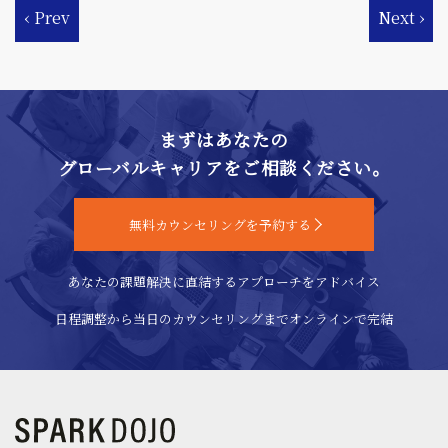
きというのもありますが、長期的に見ていくと向き不向き
‹ Prev
Next ›
とは全く別の、成長スピードの速い・伸びる生徒に共通す
る特徴がいくつかあることがわかってきました。 そして、
実はそれは誰にでもすぐに実践できることだったんです。
今回はそんな成長スピードの速い人の特徴をご紹介しなが
まずはあなたの
ら、あなたにも今すぐ実践できる練習法やメンタリティを
グローバルキャリアをご相談ください。
お教えします。
無料カウンセリングを予約する
あなたの課題解決に直結するアプローチをアドバイス
日程調整から当日のカウンセリングまでオンラインで完結