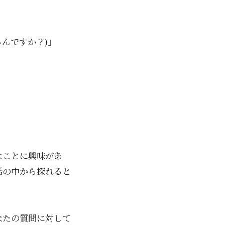
ってるんですか？)」
なことに興味があ
話の中から探れると
なたの質問に対して