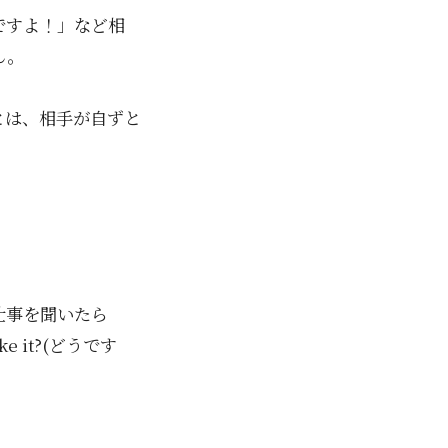
ですよ！」など相
ん。
とは、相手が自ずと
仕事を聞いたら
ke it?(どうです
。